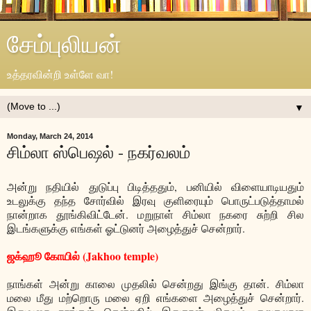
சேம்புலியன்
உத்தரவின்றி உள்ளே வா!
▼
Monday, March 24, 2014
சிம்லா ஸ்பெஷல் - நகர்வலம்
அன்று நதியில் துடுப்பு பிடித்ததும், பனியில் விளையாடியதும்
உடலுக்கு தந்த சோர்வில் இரவு குளிரையும் பொருட்படுத்தாமல்
நான்றாக தூங்கிவிட்டேன். மறுநாள் சிம்லா நகரை சுற்றி சில
இடங்களுக்கு எங்கள் ஓட்டுனர் அழைத்துச் சென்றார்.
ஜக்ஹூ கோயில் (Jakhoo temple)
நாங்கள் அன்று காலை முதலில் சென்றது இங்கு தான். சிம்லா
மலை மீது மற்றொரு மலை ஏறி எங்களை அழைத்துச் சென்றார்.