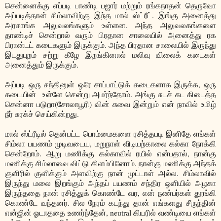
சென்னைக்கு எப்படி பாண்டி பஜார் மற்றும் ரங்கநாதன் தெருவோ
அப்படித்தான் சிம்லாவிற்கு இந்த மால் ஸ்ட்ரீட். இங்கு அனைத்து
அரசாங்க அலுவலங்களும் உள்ளன. அந்த அலுவலகங்களை
தாண்டிச் சென்றால் வரும் பிரதான சாலையில் அனைத்து ரக
பிரான்டட் கடைகளும் இருக்கும். அந்த பிரதான சாலையில் இருந்து
இடதுபுறம் சற்று கீழே இறங்கினால் மலிவு விலைக் கடைகள்
அனைத்தும் இருக்கும்.
அப்படி ஒரு சந்தினுள் ஒரே சாப்பாட்டுக் கடைகளாக இருக்க, ஒரு
கடையின் உள்ளே சென்று அமர்ந்தோம். அங்கு சுடச் சுட கிடைத்த
சென்னா படுறா(சோலாபூரி) வின் சுவை இன்றும் என் நாவில் உமிழ்
நீர் சுரக்ச் செய்கின்றது.
மால் ஸ்ட்ரீடில் தென்பட்ட பொம்மைகளை ரசித்தபடி இனிதே எங்கள்
சிம்லா பயணம் முடிவடைய, மறுநாள் விடியற்காலை கல்கா நோக்கி
சென்றோம். ஆறு மணிக்கு கல்காவில் ரயில் என்பதால், நான்கு
மணிக்கு சிம்லாவை விட்டு கிளம்பினோம். நான்கு மணிக்கு அந்தக்
குளிரில் குளிக்கும் அளவிற்கு நான் முட்டாள் அல்ல. சிம்லாவில்
இருந்து மலை இறங்கும் அந்தப் பயணம் சந்திர ஒளியில் அழகா
இருந்ததை நான் ரசித்துக் கொண்டே வர, என் நண்பர்கள் தூங்கி
கொண்டே வந்தனர். சில நேரம் கடந்து தான் எங்களது சீருந்தின்
என்ஜின் ஓடாததை உணர்ந்தேன், neutral கியரில் வண்டியை எங்கள்