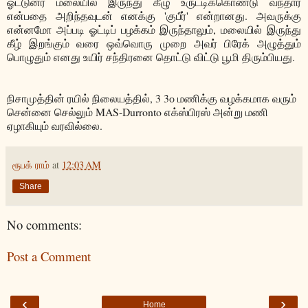
ஓட்டுனர் மலையில் இருந்து கீழு உருட்டிக்கொண்டு வந்தார்
என்பதை அறிந்தவுடன் எனக்கு 'குபீர்' என்றானது. அவருக்கு
என்னமோ அப்படி ஓட்டிப் பழக்கம் இருந்தாலும், மலையில் இருந்து
கீழ் இறங்கும் வரை ஒவ்வொரு முறை அவர் பிரேக் அழுத்தும்
பொழுதும் எனது உயிர் சந்திரனை தொட்டு விட்டு பூமி திரும்பியது.
நிசாமுத்தின் ரயில் நிலையத்தில், 3 3௦ மணிக்கு வழக்கமாக வரும்
சென்னை செல்லும் MAS-Durronto எக்ஸ்பிரஸ் அன்று மணி
ஏழாகியும் வரவில்லை.
ரூபக் ராம்
at
12:03 AM
Share
No comments:
Post a Comment
‹
›
Home