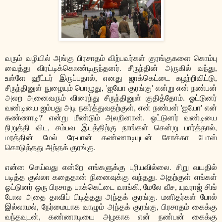
வரும் வழியில் அங்கு பிரசாதம் விற்பவர்கள் குரங்குகளை கொம்பு
வைத்து விரட்டிக்கொண்டிருந்தனர். சீருந்தின் அருகில் வந்து,
உள்ளே ஹீட்டர் இருப்பதால், எனது ஜாக்கெட்டை கழற்றிவிட்டு,
சீருந்தினுள் நுழையும் பொழுது, 'ஐயோ குரங்கு' என்று என் நண்பன்
அலற அனைவரும் விரைந்து சீருந்தினுள் குதித்தோம். ஓட்டுனர்
வண்டியை ஐம்பது அடி நகர்த்துவதற்குள், என் நண்பன் 'ஐயோ' என்
கண்ணாடி?' என்று மீண்டும் அலறினான். ஓட்டுனர் வண்டியை
நிறுத்தி விட, சம்பவ இடத்திற்கு நாங்கள் சென்று பார்த்தால்,
மரத்தின் மேல் ரே-பான் கண்ணாடியுடன் சோக்கா போஸ்
கொடுத்தது அந்தக் குரங்கு.
என்ன செய்வது என்றே எங்களுக்கு புரியவில்லை. சிறு வயதில்
படித்த குல்லா கதைதான் நினைவுக்கு வந்தது. அதற்குள் எங்கள்
ஓட்டுனர் ஒரு பிரசாத பாக்கெட்டை வாங்கி, மேலே வீச, யுவராஜ் சிங்
போல அதை தாவிப் பிடித்தது அந்தக் குரங்கு. மனிதர்கள் போல்
இல்லாமல், நேர்மையாக வாழும் அந்தக் குரங்கு, பிரசாதம் கைக்கு
வந்தவுடன், கண்ணாடியை அழகாக என் நண்பன் கைக்கு