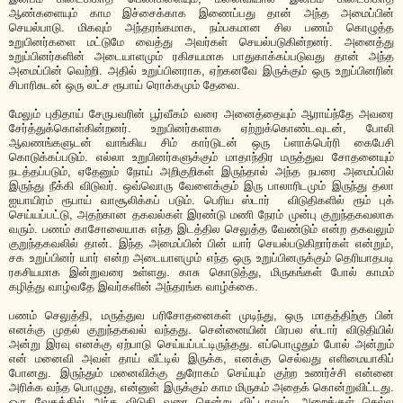
ஆண்களையும் காம இச்சைக்காக இணைப்பது தான் அந்த அமைப்பின்
செயல்பாடு. மிகவும் அந்தரங்கமாக, நம்பகமான சில பணம் கொழுத்த
உறுபினர்களை மட்டுமே வைத்து அவர்கள் செயல்படுகின்றனர். அனைத்து
உறுப்பினர்களின் அடையாளமும் ரகிசயமாக பாதுகாக்கப்படுவது தான் அந்த
அமைப்பின் வெற்றி. அதில் உறுப்பினராக, ஏற்கனவே இருக்கும் ஒரு உறுப்பினரின்
சிபாரிசுடன் ஒரு லட்ச ரூபாய் ரொக்கமும் தேவை.
மேலும் புதிதாய் சேருபவரின் பூர்வீகம் வரை அனைத்தையும் ஆராய்ந்தே அவரை
சேர்த்துக்கொள்கின்றனர். உறுபினர்களாக ஏற்றுக்கொண்டவுடன், போலி
ஆவணங்களுடன் வாங்கிய சிம் கார்டுடன் ஒரு ப்ளாக்பெர்ரி கைபேசி
கொடுக்கப்படும். எல்லா உறுபினர்களுக்கும் மாதாந்திர மருத்துவ சோதனையும்
நடத்தப்படும், ஏதேனும் நோய் அறிகுறிகள் இருந்தால் அந்த நபரை அமைப்பில்
இருந்து நீக்கி விடுவர். ஒவ்வொரு வேளைக்கும் இரு பாலாரிடமும் இருந்து தலா
ஐயாயிரம் ரூபாய் வாசூலிக்கப் படும். பெரிய ஸ்டார் விடுதிகளில் ரூம் புக்
செய்யப்பட்டு, அதற்கான தகவல்கள் இரண்டு மணி நேரம் முன்பு குறுந்தகவலாக
வரும். பணம் காசோலையாக எந்த இடத்தில செலுத்த வேண்டும் என்ற தகவலும்
குறுந்தகவலில் தான். இந்த அமைப்பின் பின் யார் செயல்படுகிறார்கள் என்றும்,
சக உறுப்பினர் யார் என்ற அடையாளமும் எந்த ஒரு உறுப்பினருக்கும் தெரியாதபடி
ரகசியமாக இன்றுவரை உள்ளது. காசு கொடுத்து, மிருகங்கள் போல் காமம்
கழித்து வாழ்வதே இவர்களின் அந்தரங்க வாழ்க்கை.
பணம் செலுத்தி, மருத்துவ பரிசோதனைகள் முடிந்து, ஒரு மாதத்திற்கு பின்
எனக்கு முதல் குறுந்தகவல் வந்தது. சென்னையின் பிரபல ஸ்டார் விடுதியில்
அன்று இரவு எனக்கு ஏற்பாடு செய்யப்பட்டிருந்தது. எப்பொழுதும் போல் அன்றும்
என் மனைவி அவள் தாய் வீட்டில் இருக்க, எனக்கு செல்வது எளிமையாகிப்
போனது. இருந்தும் மனைவிக்கு துரோகம் செய்யும் குற்ற உணர்ச்சி என்னை
அரிக்க வந்த பொழுது, என்னுள் இருக்கும் காம மிருகம் அதைக் கொன்றுவிட்டது.
ஒரு வேகத்தில் அந்த விடுதி வரை சென்று விட்டாலும், அறைக்குள் செல்ல