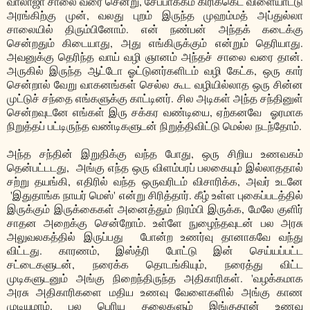
வாலாஜா சாலை வரை சென்று, சேப்பாக்கம் கிரிக்கெட் விளையாட்டு
அரங்கிற்கு முன், வலது புறம் இருந்த முஹம்மத் அப்துல்லா
சாலையில் திரும்பினோம். என் நண்பன் அந்தக் கடைக்கு
சென்றதும் கிடையாது, அது எங்கிருக்கும் என்றும் தெரியாது.
அவனுக்கு தெரிந்த வாய் வழி ஞானம் அந்தச் சாலை வரை தான்.
அருகில் இருந்த ஆட்டோ ஓட்டுனர்களிடம் வழி கேட்க, ஒரு கார்
சென்றால் வேறு வாகனங்கள் செல்ல கூட வழியில்லாத ஒரு சின்ன
முட்டுச் சந்தை எங்களுக்கு காட்டினர். சில அடிகள் அந்த சந்தினுள்
சென்றவுடனே எங்கள் இரு சக்கர வண்டியை, ஏற்கனவே ஓரமாக
நிறுத்தப் பட்டிருந்த வண்டிகளுடன் நிறுத்திவிட்டு மெல்ல நடந்தோம்.
அந்த சந்தின் இறுதிக்கு வந்த போது, ஒரு சிறிய உணவகம்
தென்பட்டடது, அங்கு எந்த ஒரு விளம்பரப் பலகையும் இல்லாததால்
சற்று தயங்கி, எதிரில் வந்த ஒருவரிடம் விசாரிக்க, அவர் உடனே
'இதுதாங்க நாயர் மெஸ்' என்று சிரித்தார். கீழ் உள்ள புகைப்படத்தில்
இருக்கும் இருக்கைகள் அனைத்தும் நிரம்பி இருக்க, மேலே குளிர்
சாதன அறைக்கு சென்றோம். உள்ளே நுழைந்தவுடன் பல அரசு
அலுவலகத்தில் இருப்பது போன்ற உணர்வு தானாகவே வந்து
விட்டது. காரணம், இஸ்த்ரி போட்டு இன் செய்யப்பட்ட
சட்டைகளுடன், நரைக்க தொடங்கியும், நரைத்து விட்ட
முடிகளுடனும் அங்கு நிறைந்திருந்த அதிகாரிகள். 'வழக்கமாக
அரசு அதிகாரிகளை மதிய உணவு வேளைகளில் அங்கு காண
முடியுமாம். பல பெரிய தலைகளும் இங்குதான் உணவு