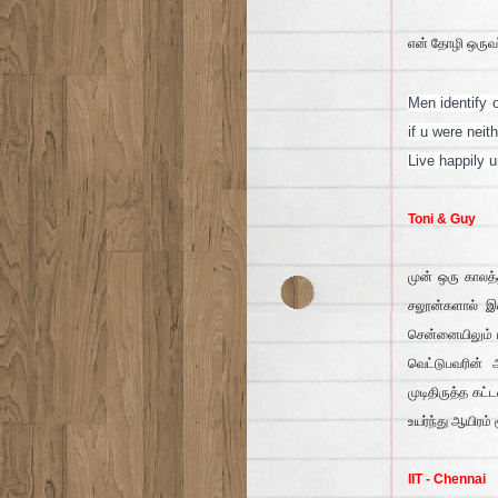
என் தோழி ஒருவர்
Men identify o
if u were neit
Live happily 
Toni & Guy
முன் ஒரு காலத்த
சலூன்களால் இன
சென்னையிலும் ப
வெட்டுபவரின்
முடிதிருத்த கட்
உயர்ந்து ஆயிரம்
IIT - Chennai