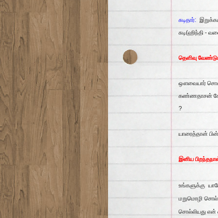
சுடிதார்:
இறுக்
சுடி(ஹிந்தி - வ
தெளிவு வேண்டு
ஔவையார் சொன்னா
கண்ணதாசன் கேட்
?
யாரைத்தான் பின் 
இனிய பிறந்தநாள
உங்களுக்கு யார
மறுமொழி சொல்
சொல்லியது என்