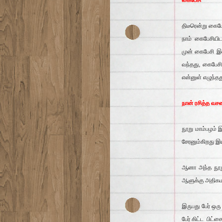
கைபேசி
திடீரென்று கை
நாம் கைபேசியி
முன் கைபேசி இ
வந்தது, கைபேச
என்னுள் எழுந்தத
நான் ரசித்த வசன
நூறு மாம்பழம் 
சேரனும்கிறது இ
ஆனா அந்த நூறு
ஆளுக்கு அதிகமா
இருபது பேர் ஒர
பேர் கிட்ட பிட்சை