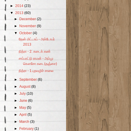
►
2014
(23)
▼
2013
(60)
►
December
(2)
►
November
(9)
▼
October
(4)
தேன் மிட்டாய் - அக்டோபர்
2013
நித்ரா - 2. கடைக் கண்
சாப்பாட்டு ராமன் - அம்மு
கௌசோ கடை(தஞ்சை)
நித்ரா - 1.புறவழிச் சாலை
►
September
(6)
►
August
(8)
►
July
(10)
►
June
(6)
►
May
(5)
►
April
(5)
►
March
(3)
►
February
(1)