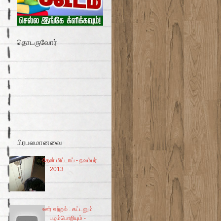
தொடருவோர்
பிரபலமானவை
தேன் மிட்டாய் - நவம்பர்
2013
ஊர் சுற்றல் : கட்டனும்
பழம்பொறியும் -