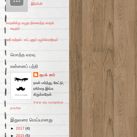
இடுக்கி
காதலிக்கு எழுத நினைத்த காதல்
கடிதம்
ஊர் சுற்றல் : கட்டனும் பழம்பொறியும்
மொத்த வரவு
என்னைப் பற்றி
ரூபக் ராம்
நான் பார்த்து, கேட்டு,
ரசிச்சத இங்க
கிறுக்கறேன்.
View my complete
profile
இதுவரை மெய்யானது
►
2017
(4)
►
2015
(5)