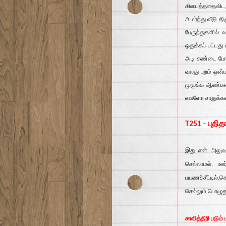
கிடைத்ததைவிட, ம
அமர்ந்து வீடு 
பேருந்துகளில் 
ஒதுக்கப் பட்டத
அடி சண்டை போட 
வலது புறம் ஒன்
முழுக்க ஆண்கள்
எவளோ சாதுக்கள
T251 - புதித
இது என் அலுவலக
செல்லாமல், ஊர
பயணச்சீட்டில்,
செல்லும் பொழு
சாவித்திரி படும்