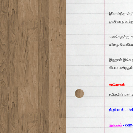
இப்ப அந்த அதி
ஒவ்வொரு மரத்துல
அவங்களுக்கு ச
எடுத்து கொடுப்ப
இதுதான் இங்க நட
விடாம பண்றதும
காணொளி
சமீபத்தில் நான
நிழல் படம்
- thr
புதியவன்
- com