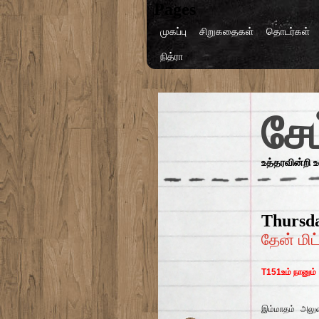
Pages
முகப்பு
சிறுகதைகள்
தொடர்கள்
நித்ரா
சேம
உத்தரவின்றி 
Thursda
தேன் மிட
T151உம் நானும்
இம்மாதம் அலுவ