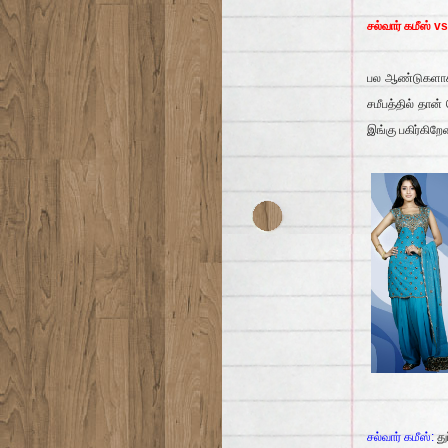
சல்வார் கமீஸ் vs
பல ஆண்டுகளாக ச
சமீபத்தில் தா
இங்கு பகிர்கிறேன
சல்வார் கமீஸ்:
த