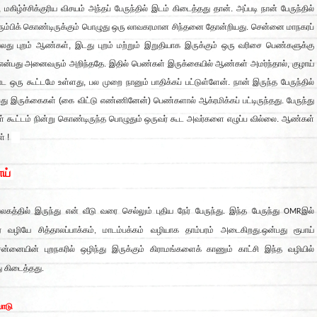
கிழ்ச்சிக்குரிய விசயம் அந்தப் பேருந்தில் இடம் கிடைத்தது தான். அப்படி நான் பேருந்தில்
திரும்பிக் கொண்டிருக்கும் பொழுது ஒரு லாவகரமான சிந்தனை தோன்றியது. சென்னை மாநகரப்
வலது புறம் ஆண்கள், இடது புறம் மற்றும் இறுதியாக இருக்கும் ஒரு வரிசை பெண்களுக்கு
ு என்பது அனைவரும் அறிந்ததே. இதில் பெண்கள் இருக்கையில் ஆண்கள் அமர்ந்தால், குழாய்
ஒரு கூட்டமே உள்ளது, பல முறை நானும் பாதிக்கப் பட்டுள்ளேன். நான் இருந்த பேருந்தில்
பது இருக்கைகள் (கை விட்டு எண்ணினேன்) பெண்களால் ஆக்ரமிக்கப் பட்டிருந்தது. பேருந்து
 கூட்டம் நின்று கொண்டிருந்த பொழுதும் ஒருவர் கூட அவர்களை எழுப்ப வில்லை. ஆண்கள்
் !
ாய்
த்தில் இருந்து என் வீடு வரை செல்லும் புதிய நேர் பேருந்து. இந்த பேருந்து OMRஇல்
் வழியே சித்தாலப்பாக்கம், மாடம்பக்கம் வழியாக தாம்பரம் அடைகிறது.ஒன்பது ரூபாய்
சென்னையின் புறநகரில் ஒழிந்து இருக்கும் கிராமங்களைக் காணும் காட்சி இந்த வழியில்
து கிடைத்தது.
 பாடு