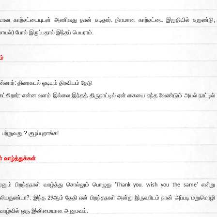
கமான
காற்சட்டையுடன் அணிவது தான் சுடிதார். நீளமான காற்சட்டை இறுதியில் சுறுண்டு,
ளையல்) போல் இருப்பதால் இந்தப் பெயராம்.
ம்
ர்: திரைகடல் ஓடியும் திரவியம் தேடு
கிறார்: என்ன வளம் இல்லை இந்தத் திருநாட்டில் ஏன் கையை ஏந்த வேண்டும் அயல் நாட்டில்
பற்றுவது ? குழப்புறாங்க!
் வாழ்த்துக்கள்
ேனும் பிறந்தநாள் வாழ்த்து சொல்லும் பொழுது 'Thank you. wish you the same' என்று
லியதுண்டா?. இந்த 29ஆம் தேதி
என் பிறந்தநாள் அன்று இருவரிடம் நான் அப்படி மறுமொழி
 வாழ்வில் ஒரு இனிமையான அனுபவம்.