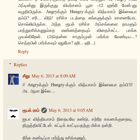
அப்டின்னு இருக்குது. விமர்சனம் பூரா ›12 ஹங்ரி மேன்-னு
எழுதியிருக்க. Angryக்கும் Hungry-க்கும் வித்யாசம் இல்லையா
தம்பி? சரி... விடு! ரசிச்ச படத்தை எங்களுக்கும் ரசனையோட
சொல்லியிருக்க. அந்த ரூபக் ரசிச்ச அம்சங்களை நாமளும்
பாத்துரசிக்கணும்கற எண்ணத்தையும் விதைச்சுட்ட. பாக்க
முயல்கிறேன். (அதென்ன சாகும்முன் பார்க்க வேண்டிய...?
செத்தபின் பார்க்கவும் ஏலுமோ? ஹி... ஹி...)
Reply
Replies
சீனு
May 6, 2013 at 8:09 AM
// Angryக்கும் Hungry-க்கும் வித்யாசம் இல்லையா தம்பி?//
அட ஆமா இல்ல....
ரூபக் ராம்
May 6, 2013 at 9:05 AM
ஐயா வித்தியாசம் நிறையவே உண்டு, சற்றே கவனக்குறைவு,
திருத்திவிட்டேன். சுட்டிக் காட்டியதற்கு மிக்க நன்றி.
நீங்க கண்டிப்பா பார்த்து ரசிக்கணும்.