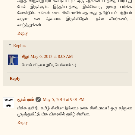
அந்த விறுவிறுப்பும் சுவாரசியமும் ஒரு ஆக்சன் படத்தை பார்ப்பது
போல் இருக்கும்.. இந்தப்படத்தை இன்னொரு முறை பார்க்க
வேண்டும்.. உங்கள் உலக சினிமாவில் எதாவது தமிழ்ப்படம் பற்றியும்
வருமா என ஆவலாக இருக்கிறேன்.. நல்ல விமர்சனம்,...
வாழ்த்துக்கள்
Reply
Replies
சீனு
May 6, 2013 at 8:08 AM
யோவ் எப்டியா இப்டியெல்லாம் :-)
Reply
ரூபக் ராம்
May 5, 2013 at 9:01 PM
மிக்க நன்றி. தமிழ் சினிமா இல்லாம உலக சினிமாவா? ஒரு சுற்றுலா
முடித்துவிட்டு மிக விரைவில் தமிழ் சினிமா.
Reply