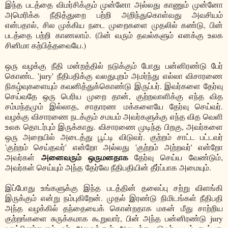
இந்த படத்தை விமர்சிக்கும் முன்னோ அல்லது காணும் முன்னோ
அமெரிக்க நீதித்துறை பற்றி அறிந்துகொள்வது அவசியம்
என்பதால், சில முக்கிய நடை முறைகளை முதலில் கண்டு, பின்
படத்தை பற்றி காணலாம். (பின் வரும் தவல்களும் எனக்கு உலக
சினிமா கற்பித்தவையே.)
ஒரு வழக்கு நீதி மன்றத்தில் நடுக்கும் போது பன்னிரண்டு பேர்
கொண்ட 'jury' நீதிபதிக்கு வலதுபுறம் அமர்ந்து எல்லா விசாரணை
நிகழ்வுகளையும் கவனித்துக்கொண்டு இருப்பர். இவர்களை தேர்வு
செய்வதே ஒரு பெரிய முறை தான், குற்றவாளிக்கு எந்த வித
சம்மந்தமும் இல்லாத, சாதாரண மக்களையே தேர்வு செய்வர்.
வழக்கு விசாரணை நடக்கும் சமயம் அவர்களுக்கு எந்த வித வெளி
உலக தொடர்பும் இருக்காது. விசாரணை முடிந்த பிறகு, அவர்களை
ஒரு அறையில் அடைத்து பூட்டி விடுவர். குற்றம் சாட்ட பட்டவர்
'குற்றம் செய்தவர்' என்றோ அல்லது 'குற்றம் அற்றவர்' என்றோ
அனைவரும் ஒருமனதாக
அவர்கள்
தேர்வு செய்ய வேண்டும்,
அவர்கள் செய்யும் அந்த தேர்வே நீதிபதியின் தீர்ப்பாக அமையும்.
இப்போது உங்களுக்கு இந்த படத்தின் தலைப்பு சற்று விளங்கி
இருக்கும் என்று நம்புகிறேன். முதல் இரண்டு நிமிடங்கள் நீதிபதி
அந்த வழக்கில் தந்தையைக் கொன்றதாக மகன் மீது சாற்றிய
குற்றங்களை சுருக்கமாக கூறுவார், பின் அந்த பன்னிரண்டு jury