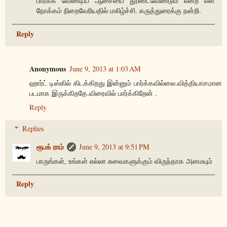
பார்க்க வேண்டிய ஆசையை தூண்டவேண்டும் என்ற என்
நோக்கம் நிறைவேரியதில் மகிழ்ச்சி. கருத்துரைக்கு நன்றி.
Reply
Anonymous
June 9, 2013 at 1:03 AM
ஹார்ட் டிஸ்கில் கிடக்கிறது இன்னும் பார்க்கவில்லை.வித்தியாசமான
படமாக இருக்கிறதே.விரைவில் பார்க்கிறேன் .
Reply
Replies
ரூபக் ராம்
June 9, 2013 at 9:51 PM
பாருங்கள், உங்கள் எல்லா சுவைகளுக்கும் விருந்தாக அமையும்
Reply