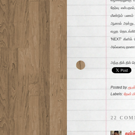
வழக்கத்துக்கு 
தேர்வு என்பதால
மீண்டும் பணம் 
ஆனால் அன்றுடன
எழுத தொடங்கின
'NEXT' கிளிக் 
அவ்வளவு தானா?
அந்த திக் திக்
Posted by
ரூபக்
Labels:
தேன் மி
22 COM
கார்