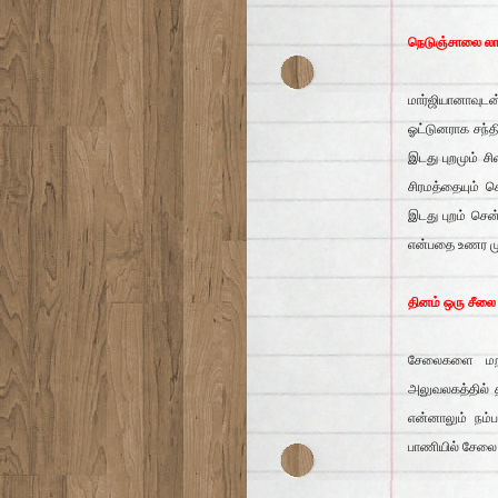
நெடுஞ்சாலை லா
மார்ஜியானாவு
ஓட்டுனராக சந்த
இடது புறமும் ச
சிரமத்தையும் 
இடது புறம் சென
என்பதை உணர மு
தினம் ஒரு சீல
சேலைகளை மறந்
அலுவலகத்தில் த
என்னாலும் நம்
பாணியில் சேல