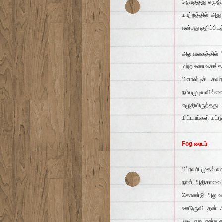
தொகுத்து எழுதி
மாற்றத்தில் அ
என்பது குறிப்பிட
அலுவலகத்தில் '
மற்ற உணவகங்களை
பிளாஸ்டிக் க
நம்பமுடியவில்ல
எழுதியிருந்த
மிட்டாய்கள் மட்
Fog ரைடர்
பிப்ரவரி முதல்
நாள் அதிகாலை அ
கொண்டு அலுவலக
ஊடுருவி தன் ஆ
முடியாது என்ற