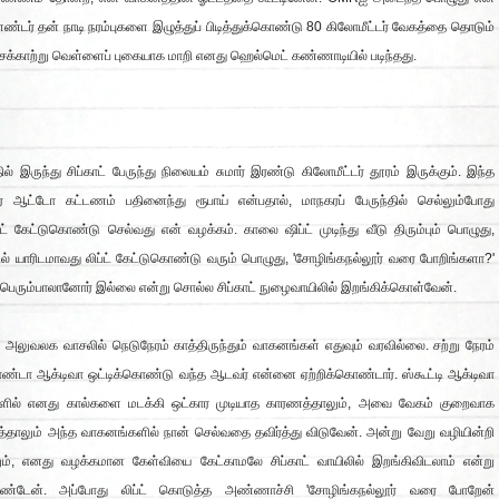
்டர் தன் நாடி நரம்புகளை இழுத்துப் பிடித்துக்கொண்டு 80 கிலோமீட்டர் வேகத்தை தொடும்
ாசக்காற்று வெள்ளைப் புகையாக மாறி எனது ஹெல்மெட் கண்ணாடியில் படிந்தது.
் இருந்து சிப்காட் பேருந்து நிலையம் சுமார் இரண்டு கிலோமீட்டர் தூரம் இருக்கும். இந்த
ேர் ஆட்டோ கட்டணம் பதினைந்து ரூபாய் என்பதால், மாநகரப் பேருந்தில் செல்லும்போது
்ட் கேட்டுகொண்டு செல்வது என் வழக்கம். காலை ஷிப்ட் முடிந்து வீடு திரும்பும் பொழுது,
 யாரிடமாவது லிப்ட் கேட்டுகொண்டு வரும் பொழுது, 'சோழிங்கநல்லூர் வரை போறிங்களா?'
. பெரும்பாலானோர் இல்லை என்று சொல்ல சிப்காட் நுழைவாயிலில் இறங்கிக்கொள்வேன்.
அலுவலக வாசலில் நெடுநேரம் காத்திருந்தும் வாகனங்கள் எதுவும் வரவில்லை. சற்று நேரம்
ண்டா ஆக்டிவா ஒட்டிக்கொண்டு வந்த ஆடவர் என்னை ஏற்றிக்கொண்டார். ஸ்கூட்டி ஆக்டிவா
ளில் எனது கால்களை மடக்கி ஒட்கார முடியாத காரணத்தாலும், அவை வேகம் குறைவாக
்தாலும் அந்த வாகனங்களில் நான் செல்வதை தவிர்த்து விடுவேன். அன்று வேறு வழியின்றி
ம், எனது வழக்கமான கேள்வியை கேட்காமலே சிப்காட் வாயிலில் இறங்கிவிடலாம் என்று
கொண்டேன். அப்போது லிப்ட் கொடுத்த அண்ணாச்சி 'சோழிங்கநல்லூர் வரை போறேன்