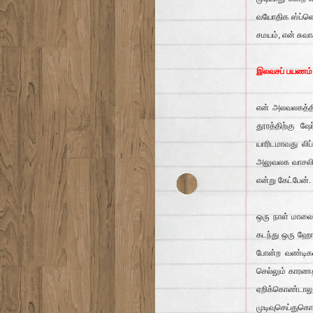
வயோதிக ஸ்ப்ளெண
சமயம், என் சுவ
இலவசப் பயணம்
என் அலவலகத்தில
தூரத்திற்கு ஷ
யாரிடமாவது லிப
அலுவலக வாசலில்
என்று கேட்பேன்
ஒரு நாள் மாலை 
கடந்து ஒரு ஹோ
போன்ற வண்டிக
செல்லும் காரணத
ஏறிக்கொண்டாலு
முடிவுசெய்து