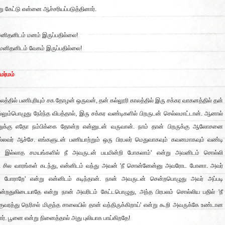
ு கேட்டு என்னை ஆச்சரியப்படுத்தினார்.
மனிதனிடம் மனம் இருப்பதில்லை!
 மனிதனிடம் வேகம் இருப்பதில்லை!
 மர்மம்
த்தில் பணிபுரியும் சக தோழன் ஒருவன், தன் கல்லூரி காலத்தில் இரு சக்கர வாகனத்தில் தன்
லும்பொழுது நேர்ந்த விபத்தால், இரு சக்கர வண்டிகளில் பிறருடன் செல்லமாட்டான். ஆனால்
ுக்கு எதோ நம்பிக்கை தோன்ற என்னுடன் வருவான். நாம் தான் பிறருக்கு ஆலோசனை
ல்லவர் ஆச்சே. எங்களுடன் பணியாற்றும் ஒரு பிரபலர் மெதுவாகவும் கவனமாகவும் வண்டி
நான் இல்லாத சமயங்களில் நீ அவருடன் பயமின்றி போகலாம்' என்று அவனிடம் சொல்லி
். சில வாரங்கள் கடந்து, என்னிடம் வந்து அவன் 'நீ சொன்னேன்னு அவரோட போனா. அவர்
 போராறே' என்று என்னிடம் கடிந்தான். நான் அவருடன் சென்றபொழுது அவர் அப்படி
றதுகிடையாதே என்று நான் அவரிடம் கேட்டபொழுது, அந்த பிரபலம் சொல்லிய பதில் 'நீ
ுவரத்து நெரிசல் மிகுந்த சாலையில் தான் வந்திருக்கிறாய்' என்று கூறி அவருக்கே உண்டான
்தார். பூனை என்று நினைத்தால் அது புலியாக பாய்கிறதே!