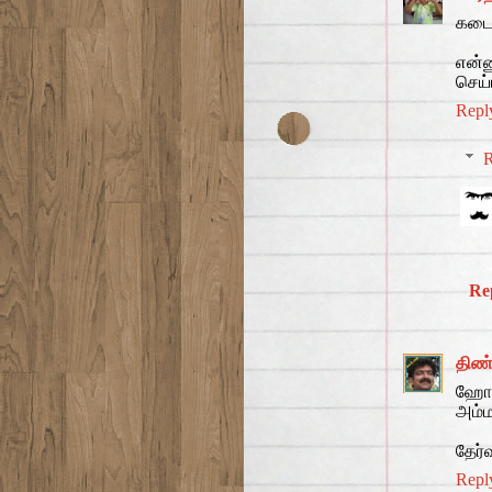
கடைச
என்
செய்ய
Repl
R
Re
திண்
ஹோண
அம்ம
தேர்
Repl