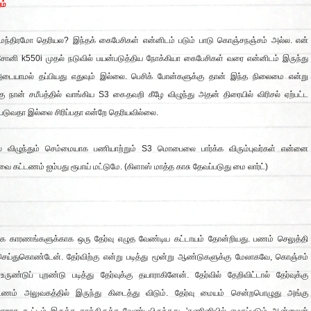
ும்
்திரமோ தெரியல? இந்தக் கைபேசிகள் என்னிடம் படும் பாடு கொஞ்சநஞ்சம் அல்ல. என்
சோனி k550i முதல் நடுவில் பயன்படுத்திய நோக்கியா கைபேசிகள் வரை என்னிடம் இருந்து
டையாமல் தப்பியது எதுவும் இல்லை. பெசிக் போன்களுக்கு தான் இந்த நிலைமை என்று
 நான் சமீபத்தில் வாங்கிய S3 கைதவறி கீழே விழுந்து அதன் திரையில் விரிசல் ஏற்பட்ட
் படுவதா இல்லை சிரிப்பதா என்றே தெரியவில்லை.
சல் விழுந்தும் செம்மையாக பணியாற்றும் S3 மொபைலை பார்க்க விரும்புவர்கள் என்னை
வை கட்டணம் ஐம்பது ரூபாய் மட்டுமே. (கிளாஸ் மாத்த காசு தேவப்படுது மை லார்ட்)
 காரணங்களுக்காக ஒரு தேர்வு எழுத வேண்டிய கட்டாயம் தோன்றியது. பணம் செலுத்தி
செய்துகொண்டேன். தேர்விற்கு என்று படித்து மூன்று ஆண்டுகளுக்கு மேலாகவே, கொஞ்சம்
 உருண்டுப் புறண்டு படித்து தேர்வுக்கு தயாராகினேன். தேர்வில் தேறிவிட்டால் தேர்வுக்கு
டணம் அலுவகத்தில் இருந்து கிடைத்து விடும். தேர்வு மையம் சென்றபொழுது அங்கு