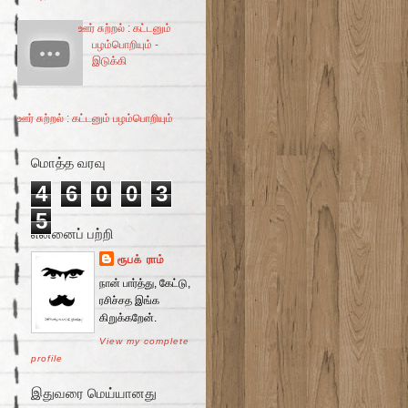
ஊர் சுற்றல் : கட்டனும்
பழம்பொறியும் -
இடுக்கி
ஊர் சுற்றல் : கட்டனும் பழம்பொறியும்
மொத்த வரவு
4
6
0
0
3
5
என்னைப் பற்றி
ரூபக் ராம்
நான் பார்த்து, கேட்டு,
ரசிச்சத இங்க
கிறுக்கறேன்.
View my complete
profile
இதுவரை மெய்யானது