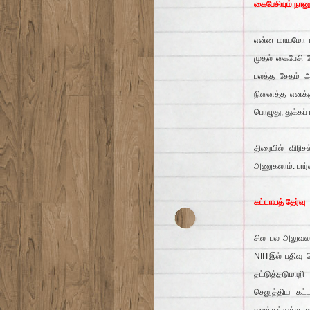
கைபேசியும் நான
என்ன மாயமோ மந
முதல் கைபேசி 
பலத்த சேதம் அ
நினைத்த எனக்கு
பொழுது, துக்கப
திரையில் விரி
அணுகலாம். பார்
கட்டாயத் தேர்வு
சில பல அலுவலக
NIITஇல் பதிவு 
தட்டுத்தடுமாறி
செலுத்திய கட்