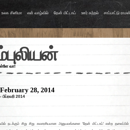
உலக சினிமா
என் வாழ்வில்
தேன் மிட்டாய்
ஊர் சுற்றல்
சாப்பாட்டு ராமன
்புலியன்
உள்ளே வா!
 February 28, 2014
- பிப்ரவரி 2014
யில் நடக்கும் சிறு சிறு சுவாரசியமான அனுபவங்களை 'தேன் மிட்டாய்' என்ற தலைப்பில்