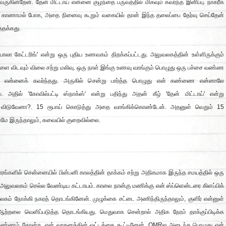
வருகின்றேன். தேன் மிட்டாய் என்னை குழந்தை பருவத்தில் மிகவும் கவர்ந்த இனிப்பு. நாகரீக
து காணாமல் போக, அதை நினைவு கூறும் வகையில் தான் இந்த தலைப்பை தேர்வு செய்தேன்
த்தக்கது.
பாலா கேட்டரிங்' என்று ஒரு புதிய உணவகம் திறக்கப்பட்டது. அலுவலகத்தின் உள்ளிருக்கும்
 விடவும் விலை சற்று மலிவு. ஒரு நாள் இங்கு உணவு வாங்கும் பொழுது ஒரு பச்சை வண்ண
வர் என்னைக் கவர்ந்தது. அருகில் சென்று பார்த்த பொழுது என் கண்ணை என்னாலே
ை. அதில் 'கோவில்பட்டி ஸ்நாக்ஸ்' என்று பதிந்து அதன் கீழ் 'தேன் மிட்டாய்' என்று
து. விடுவேனா?. 15 ரூபாய் கொடுத்து அதை வாங்கிக்கொண்டேன். அதனுள் வெறும் 15
டுமே இருந்தாலும், சுவையில் குறைவில்லை.
 வாரங்களில் சென்னையில் பின்பனி காலத்தின் தாக்கம் சற்று அதிகமாக இருந்த சமயத்தில் ஒரு
லுவலகம் செல்ல வேண்டிய கட்டாயம். காலை நான்கு மணிக்கு என் ஸ்ப்ளென்டரை கிளப்பிக்
ம் நோக்கி நகரத் தொடங்கினேன். முழுக்கை சட்டை அணிந்திருந்தாலும், குளிர் என்னுள்
ற்றலை வெளிப்படுத்த தொடங்கியது. மெதுவாக சென்றால் அதிக நேரம் தாக்குப்பிடிக்க
 எண்ணம் தோன்ற, என் வாகனத்தின் ஓட்டத்தை கூட்டினேன். OMRஐ அடைந்த பொழுது என்