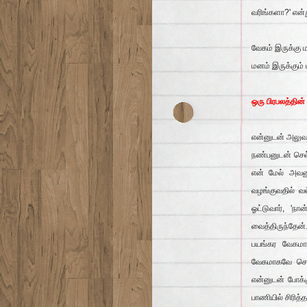
வரிங்களா?' என்ற
வேகம் இருக்கு 
மனம் இருக்கும்
ஒரு பிரபலத்தின்
என்னுடன் அலுவல
நண்பனுடன் செல்
என் மேல் அவன
வழங்குவதில் வ
ஓட்டுவார், '
வைத்திருந்தேன
பயங்கர வேகமா
வேகமாகவே சென்
என்னுடன் போக்க
பாணியில் சிரித