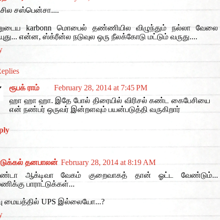
ில சஸ்பென்சா....
னுடைய karbonn மொபைல் தண்ணியில விழுந்தும் நல்லா வேலை
ுது... என்ன, ஸ்க்ரீன்ல நடுவுல ஒரு நீலக்கோடு மட்டும் வருது....
y
eplies
ரூபக் ராம்
February 28, 2014 at 7:45 PM
ஹா ஹா ஹா. இதே போல் திரையில் விரிசல் கண்ட கைபேசியை
என் நண்பர் ஒருவர் இன்றளவும் பயன்படுத்தி வருகிறார்
ply
டுக்கல் தனபாலன்
February 28, 2014 at 8:19 AM
்டா ஆக்டிவா வேகம் குறைவாகத் தான் ஓட்ட வேண்டும்...
ணிக்கு பாராட்டுக்கள்...
வு மையத்தில் UPS இல்லையோ...?
y