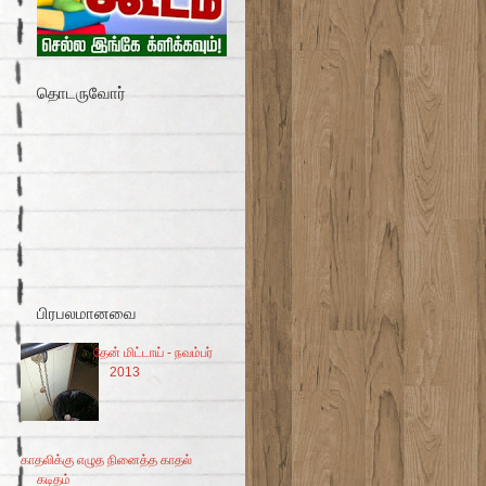
தொடருவோர்
பிரபலமானவை
தேன் மிட்டாய் - நவம்பர்
2013
காதலிக்கு எழுத நினைத்த காதல்
கடிதம்