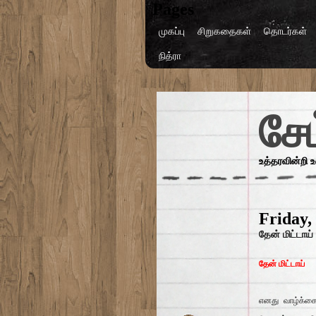
Pages
முகப்பு
சிறுகதைகள்
தொடர்கள்
நித்ரா
சேம
உத்தரவின்றி 
Friday,
தேன் மிட்டாய் 
தேன் மிட்டாய்
எனது வாழ்க்கை