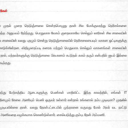
ரிகள்
டன் முதல் முறை நெடுஞ்சாலை சென்றபொழுது தான் சில போக்குவரத்து நெரிசல்களை
ித்த அனுபவம் நேர்ந்தது. பொதுவாக வேகம் குறைவாகவே செல்லும் லாரிகள் சில சாலையின்
ில சாலையின் வலது புறமும் சென்று நெடுஞ்சாலையில் நெரிசலையையும் வாகன ஒட்டிகளுக்கு
கொடுக்கின்றன. விதிமுறைப்படி கனரக மற்றும் மெதுவாக செல்லும் வாகனங்கள் சாலையின்
்றால், மற்றவர்களுக்கு நெடுஞ்சாலை பிரயாணம் கூடுதல் சுகம் தரும் என்பதில் ஐயம் இல்லை
டிந்தது.
ை
து மேற்கத்திய ஆடைகளுக்கு பெண்கள் மாறிவிட்ட இந்த காலத்தில், எங்கள் IT
ினமும் சேலை அணியும் பெண் ஒருவர் உள்ளார் என்றால் உங்களால் நம்ப முடியுமா? முதலில்
பமுடியவில்லை தான். வலது தோள்பட்டையில் முந்தானை வருவது போல் அவர் வட நாட்டு
ை அணிவதை வழக்கமாக கொண்டுள்ளார். கையெடுத்து கும்புடறேன் அம்மணி.