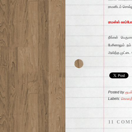
ராமனிடம் சொல்ல
ராமன்ஸ் காம்போ
நீங்கள் பெரு
பேசினாலும் ந
அவித்த முட்டை 
Posted by
ரூபக்
Labels:
கொளத்
11 COM