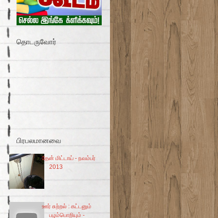
தொடருவோர்
பிரபலமானவை
தேன் மிட்டாய் - நவம்பர்
2013
ஊர் சுற்றல் : கட்டனும்
பழம்பொறியும் -