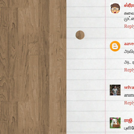
ஸ்ரீரா
சுவ
முட்
Repl
aave
அவித
அட ர
Repl
selv
aruma
Repl
ராஜி
புளி