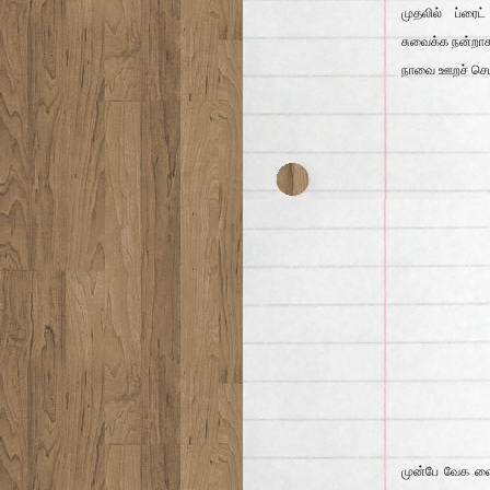
முதலில் ப்ரைட்
சுவைக்க நன்றாக
நாவை ஊறச் செய
முன்பே வேக வைத