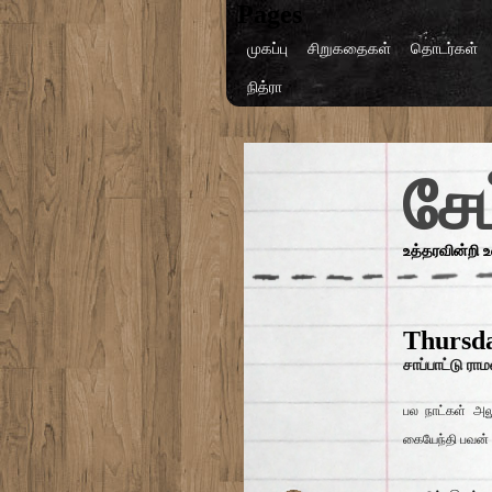
Pages
முகப்பு
சிறுகதைகள்
தொடர்கள்
நித்ரா
சேம
உத்தரவின்றி 
Thursda
சாப்பாட்டு ரா
பல நாட்கள் அல
கையேந்தி பவன்