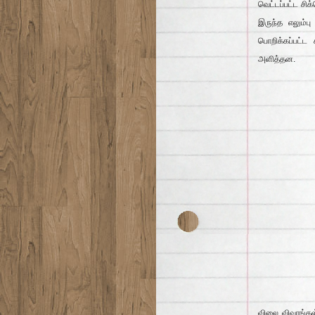
வெட்டப்பட்ட சிக
இருந்த எலும்
பொறிக்கப்பட்ட
அளித்தன.
விலை விவரங்கள்