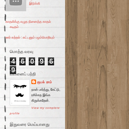
இடுக்கி
காதலிக்கு எழுத நினைத்த காதல்
கடிதம்
ஊர் சுற்றல் : கட்டனும் பழம்பொறியும்
மொத்த வரவு
4
6
0
9
6
9
என்னைப் பற்றி
ரூபக் ராம்
நான் பார்த்து, கேட்டு,
ரசிச்சத இங்க
கிறுக்கறேன்.
View my complete
profile
இதுவரை மெய்யானது