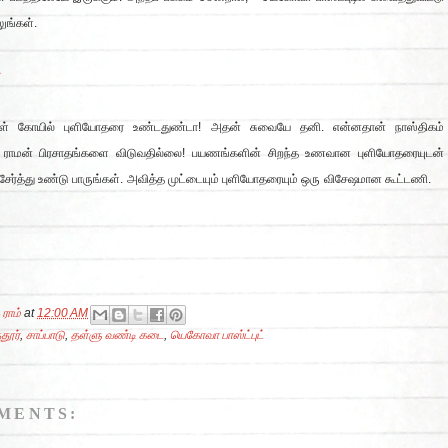
ுங்கள்.
மாள் கோயில் புளியோதரை உண்டதுண்டா! அதன் சுவையே தனி. என்னதான் நாஸ்திகம்
ம் ராமன் பிரசாதங்களை விடுவதில்லை! பயணங்களின் சிறந்த உணவான புளியோதரையுடன்
சேர்த்து உண்டு பாருங்கள். அவித்த முட்டையும் புளியோதரையும் ஒரு விசேஷமான கூட்டணி.
 ராம்
at
12:00 AM
தூர்
,
சாப்பாடு
,
தள்ளு வண்டி கடை
,
யெகோவா பாஸ்ட்புட்
MENTS: