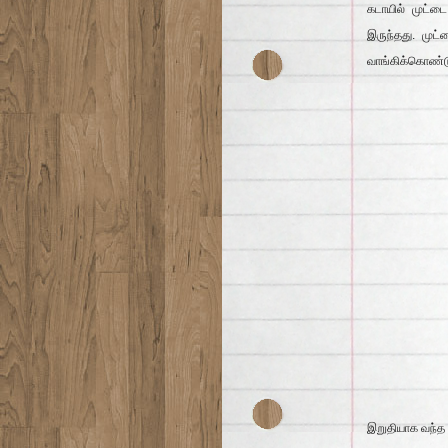
கடாயில் முட்
இருந்தது. முட்
வாங்கிக்கொண்ட
இறுதியாக வந்த 