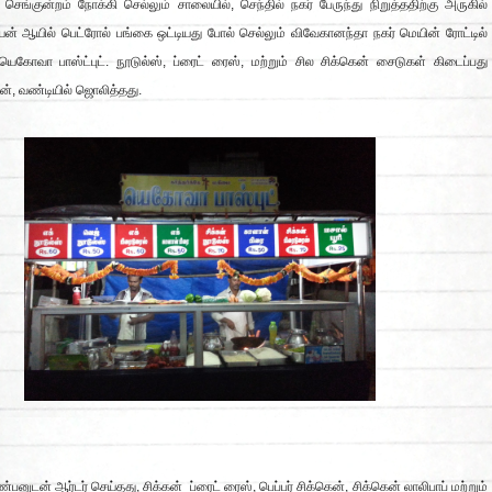
ு செங்குன்றம் நோக்கி செல்லும் சாலையில், செந்தில் நகர் பேருந்து நிறுத்ததிற்கு அருகில்
ியன் ஆயில் பெட்ரோல் பங்கை ஒட்டியது போல் செல்லும் விவேகானந்தா நகர் மெயின் ரோட்டில்
யெகோவா பாஸ்ட்புட். நூடுல்ஸ், ப்ரைட் ரைஸ், மற்றும் சில சிக்கென் சைடுகள் கிடைப்பது
டன், வண்டியில் ஜொலித்தது.
னுடன் ஆர்டர் செய்தது, சிக்கன் ப்ரைட் ரைஸ், பெப்பர் சிக்கென், சிக்கென் லாலிபாப் மற்றும்