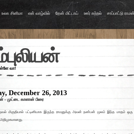
உலக சினிமா
என் வாழ்வில்
தேன் மிட்டாய்
ஊர் சுற்றல்
சாப்பாட்டு ராமன
்புலியன்
உள்ளே வா!
y, December 26, 2013
மன் - முட்டை காளான் பிரை
ுவல் மிகுதியால் பட்டினியாக இருந்த ராமனுக்கு அவன் நண்பன் மூலம் இந்த மாதம் ஒரு
 அறிமுகமானது.