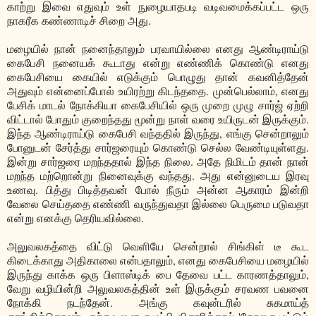
காற்று இவை எதுவும் உள் நுழையாதபடி வடிவமைக்கப்பட்ட ஒரு
நாகரீக கண்ணாடிச் சிறை அது.
மழையில் நான் நனைந்தாலும் பரவாயில்லை எனது ஆண்டிராய்டு
கைபேசி நனையக் கூடாது என்று எண்ணிக் கொண்டு எனது
கைபேசியை கையில் எடுக்கும் பொழுது தான் கவனித்தேன்
அதுவும் என்னைப்போல் உயிரற்று கிடந்ததை. முன்பெல்லாம், எனது
பேசிக் மாடல் நோக்கியா கைபேசியில் ஒரு முறை முழு சார்ஜ் ஏற்றி
விட்டால் போதும் குறைந்தது மூன்று நாள் வரை உயிருடன் இருக்கும்.
இந்த ஆண்டிராய்டு கைபேசி வந்ததில் இருந்து, எங்கு சென்றாலும்
போனுடன் சேர்த்து சார்ஜரையும் கொண்டு செல்ல வேண்டியுள்ளது.
இன்று சார்ஜரை மறந்ததால் இந்த நிலை. அதே நிமிடம் தான் நான்
மறந்த மற்றொன்று நினைவுக்கு வந்தது. அது என்னுடைய இரவு
உணவு. பித்து பிடித்தவன் போல் நீரும் அன்ன ஆகாரம் இன்றி
வேலை செய்ததை எண்ணி வருந்துவதா இல்லை பெருமை படுவதா
என்று எனக்கு தெரியவில்லை.
அலுவலகத்தை விட்டு வெளியே சென்றால் சிங்கிள் டீ கூட
கிடைக்காது அதிகாலை என்பதாலும், எனது கைபேசியை மழையில்
இருந்து காக்க ஒரு பிளாஸ்டிக் பை தேவை பட்ட காரணத்தாலும்,
வேறு வழியின்றி அலுவலகத்தின் உள் இருக்கும் சரவண பவனை
நோக்கி நடந்தேன். அங்கு கவுன்டரில் சுகமாய்த்