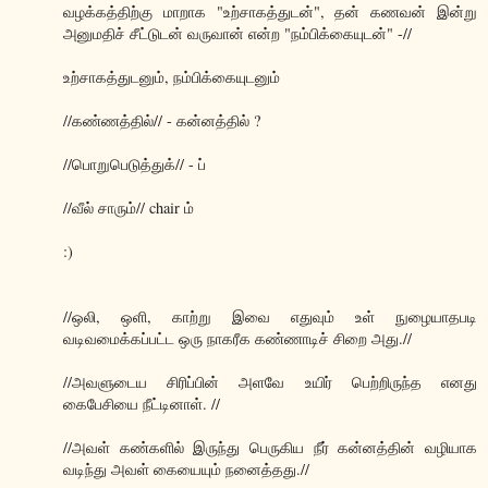
வழக்கத்திற்கு மாறாக "உற்சாகத்துடன்", தன் கணவன் இன்று
அனுமதிச் சீட்டுடன் வருவான் என்ற "நம்பிக்கையுடன்" -//
உற்சாகத்துடனும், நம்பிக்கையுடனும்
//கண்ணத்தில்// - கன்னத்தில் ?
//பொறுபெடுத்துக்// - ப்
//வீல் சாரும்// chair ம்
:)
//ஒலி, ஒளி, காற்று இவை எதுவும் உள் நுழையாதபடி
வடிவமைக்கப்பட்ட ஒரு நாகரீக கண்ணாடிச் சிறை அது.//
//அவளுடைய சிரிப்பின் அளவே உயிர் பெற்றிருந்த எனது
கைபேசியை நீட்டினாள். //
//அவள் கண்களில் இருந்து பெருகிய நீர் கன்னத்தின் வழியாக
வடிந்து அவள் கையையும் நனைத்தது.//