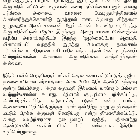
வழக்கத்திற்கு மாறாக உற்சாகத்துடனும், தன் கணவன் இன்று
அனுமதிச் சீட்டுடன் வருவான் என்ற நம்பிக்கையுடனும் தனது
படுக்கை அறையை வாசனை மெழுகுவர்த்திகளால்
அலங்கரித்துக்கொண்டு இருந்தாள் ஈகா. அவளது சிந்தனை
முழுவதுமே அவள் கணவன் மீதும் அவன் கொண்டு வரவிருந்த
அனுமதிச்சீட்டின் மீதுமே இருந்தது. அன்று காலை மின்னஞ்சல்
வழியே அரசாங்கத்திடம் இருந்து 'குழந்தைப்பேறு அனுமதி
விண்ணப்பம்' வந்ததில் இருந்து அவளுக்கு தலைகால்
புரியவில்லை, திருமணமாகி பதினைந்து ஆண்டுகள் குழந்தைப்
பெற்றுக்கொள்ள அரசாங்க அனுமதிக்காக காத்திருந்தவள்
அல்லவா.
இந்தியாவில் பெருகிவரும் மக்கள் தொகையை கட்டுப்படுத்த, ஜீவா
தலைமையிலான சர்வாதிகார அரசு 2030 ஆம் ஆண்டு உத்தரவு
ஒன்று பிரப்பித்தது. "அரசு அனுமதி இல்லாமல் யாரேனும் பிள்ளை
பெற்றுக்கொள்ள கூடாது. மீறினால் குடியுரிமை பறிக்கப்பட்டு,
அன்டார்டிக்காவிற்கு நாடுகடத்தப் படுவர்" என்ற பயங்கர
ஆணையை பிறப்பித்திருந்தது. நாள் ஒன்றிற்கு நூறு குழந்தைகள்
மட்டும் பிறக்க அனுமதி கொடுப்பது என்று தீர்மானிக்கப்பட்டு,
அதை வெற்றிகரமாக நடைமுறைப் படுத்தி, பதினைந்து
ஆண்டுகளில் உலகின் மிகப் பெரிய வல்லரசாக இந்தியா
உருப்பெற்றுள்ளது.