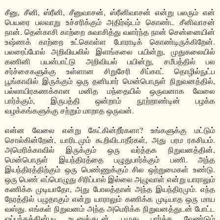
சீனு, சீனி, ஸ்ரீனி, சீனுவாசன், ஸ்ரீனிவாசன் என்று பலரும் என்
பெயரை பலவாறு உச்சரிக்கும் அதிர்ஷ்டம் கொண்ட சீனிவாசன்
நான். தென்காசி காற்றை சுவாசித்து வளர்ந்த நான் சென்னையின்
உஷ்ணக் காற்றை உட்கொள்ள போராடிக் கொண்டிருக்கிறேன்.
பலரைப்போல் அறிவியலில் இளங்கலை பயின்று, முதுகலையில்
கணினி பயன்பாட்டு அறிவியல் பயின்று, சமீபத்தில் பல
சர்ச்சைகளுக்கு உள்ளான சிறுசேரி சிப்காட் தொழில்நுட்ப
பூங்காவில் இருக்கும் ஒரு தனியார் மென்பொருள் நிறுவனத்தில்,
பல்லாயிரகணக்கான மனித மந்தையில் ஒருவனாக வேலை
பார்க்கும், இருபத்தி ஒன்றாம் நூற்றாண்டின் பழக்க
வழக்கங்களுக்கு சற்றும் மாறாத ஒருவன்.
என்ன வேலை என்று கேட்கின்றீர்களா? உங்களுக்கு மட்டும்
சொல்கின்றேன், யாரிடமும் கூறிவிடாதீர்கள், அது பரம ரகசியம்.
அமெரிக்காவில் இருக்கும் ஒரு வர்த்தக நிறுவனத்தின்,
மென்பொருள் இயந்திரத்தை பழுதுபார்க்கும் பணி. அந்த
இயந்திரத்திற்கும் ஒரு பெண்ணுக்கும் சில ஒற்றுமைகள் உண்டு.
ஒரு பெண் எப்பொழுது சிரிப்பால் இல்லை அழுவாள் என்று யாராலும்
கணிக்க முடியாதோ, அது போலத்தான் அந்த இயந்திரமும். எந்த
நேரத்தில் பழுதாகும் என்று யாராலும் கணிக்க முடியாத ஒரு மாய
வஸ்து. எங்கள் நிறுவனம் அந்த அமெரிக்க நிறுவனத்துடன் போட்ட
ஒப்பந்தத்தின்படி உடனுக்குடன் பழுது பார்க்க வேண்டும்