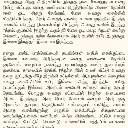
மறைந்தது. அந்த அதிர்ச்சியில் இருந்த நான் மீள்வதற்குள் மழை
நின்று விட்டது. எனது வண்டியை நிறுத்திவிட்டு அவரை நோக்கி
நான் ஓட, சிதறு தேங்காய் போல அவரது சைக்கிள்
சிதறிக்கிடந்தது. அவர் அதைத் தாண்டி சாலை ஓரத்தில் இருந்த
மணலில் விழுந்து நினைவின்றி கிடந்தார். அவரது காலில் இருந்து
ரத்தம், குழாயில் இருந்து வரும் நீர் போல ஓடி மழை நீருடன் கலந்து
கொண்டிருந்தது. நல்ல வேளையாக அவர் உடலில் உயிர் இருந்தது.
இல்லை இருந்தும் இல்லாமல் இருந்தது.
எனது பான்ட் பாக்கெட்டைத் தடவினேன் அதில் கைக்குட்டை
இல்லை என்பதை அறிந்தவுடன் எனது வண்டியை நோக்கி
ஓடினேன். மழையில் நனைந்து ஈரமாயிருந்த வண்டி துடைக்கும்
துணியை சாலையில் தேங்கி இருந்த நீரில் அலசி விட்டு அவரது
வலது முட்டிக்கு கீழே இறுக்கி கட்டினேன். ஆம்புலன்சை அழைக்க
எனது கைபேசியில் உயிர் இல்லை, அந்த இடத்தில மனித
நடமாட்டமும் இல்லை. அவரிடம் கைபேசி உள்ளதா என்று தேடத்
தொடங்கிய பொழுது அவரது சட்டையில் இருந்த அடையாள
அட்டை இருந்தது. அவர் பெயர் கோபால் என்றும் அவர் ஒரு
அரசாங்க துப்புரவு தொழிலாளி என்பதையும் வாசித்த சமயம்
அவரது சைக்கிளுக்கு அருகில் கைபேசியும் சிதறுகாயாக
உடைந்திருப்பதைக் கண்டேன். அந்த சிம்கார்டை மட்டும் எனது
பைக்குள் போட்டுக் கொண்டு, சாலையின் மத்தியில் வாகனம்
ஏதேனும் வர காத்திருந்தேன்.