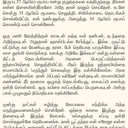
இருப்பு 37 ஆயிரம் ரூபாய் என்று குறுந்தகவல் வந்திருந்தது. நீங்கள்
என்ன நினைகின்றீர்களோ அதே தான் நானும் செய்தேன். உடனே
சென்று 35 ஆயிரம் ரூபாயை செலுத்தி, சிகிச்சையை தொடங்கச்
சொல்லிவிட்டு, என் நண்பனுக்கு அழைத்து 10 ஆயிரம் ரூபாய்
கொண்டு வரச் சொன்னேன்.
ஒரு மணி நேரத்திற்குள் காசுடன் வந்த என் நண்பன், நடந்ததை
அறிந்தவுடன் 'அதுதான் ஹாஸ்பிடல்ல சேர்த்துட்ட இல்ல. மூடிட்டு
வீட்டுக்கு வர வேண்டியது தான. பேர் தெரியாத யாருக்கோ இப்படி
காச தூக்கி கொடுக்கற. உனக்கு அறிவே இல்லயா' என்று என்னை
திட்டத் தொடங்கினான். அவனை பொருட்படுத்தாமல்
ஐந்தாயிரத்தை செலுத்திவிட்டு, மீதம் இருந்த ஐந்தாயிரத்தை
ராமசாமியிடம் 'மருந்துச் செலவுக்கு இத வச்சிக்கோங்க. அவர
பார்த்துக்கோங்க. நான் அப்பறம் வர்றேன்' என்றவுடன், ராமசாமியின்
கண்ணில் நீர் தானாக ஒழுகத் தொடங்கியது, கைகூப்பி எனக்கு
நன்றி சொன்னார். ஒரு உயிரை காப்பாத்திய பெருமையுடன் அன்று
பகல் முழுவதும் நிம்மதியாக உறங்கினேன்.
மூன்று நாட்கள் கழித்து கோபாலை சந்திக்க அந்த
மருத்துவமனைக்குச் சென்றேன். ஒற்றை காலை இழந்து சுய
நினைவுடன் இருந்த கோபால், 'உங்களுக்கு எப்படி நன்றி
சொல்றதுன்னே தெரியலைங்க. நான் பூட்ருந்தா என் சரோஜா என்ன
ஆயிருக்கும். கலைனர் காப்பீட்டு திட்டத்துல இருந்த காசு வந்ததும்