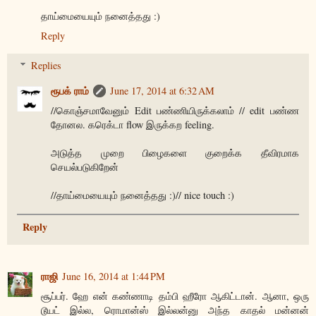
தாய்மையையும் நனைத்தது :)
Reply
Replies
ரூபக் ராம்
June 17, 2014 at 6:32 AM
//கொஞ்சமாவேனும் Edit பண்ணியிருக்கலாம் // edit பண்ண
தோனல. கரெக்டா flow இருக்கற feeling.
அடுத்த முறை பிழைகளை குறைக்க தீவிரமாக
செயல்படுகிறேன்
//தாய்மையையும் நனைத்தது :)// nice touch :)
Reply
ராஜி
June 16, 2014 at 1:44 PM
சூப்பர். ஹே என் கண்ணாடி தம்பி ஹீரோ ஆகிட்டான். ஆனா, ஒரு
டூயட் இல்ல, ரொமான்ஸ் இல்லன்னு அந்த காதல் மன்னன்