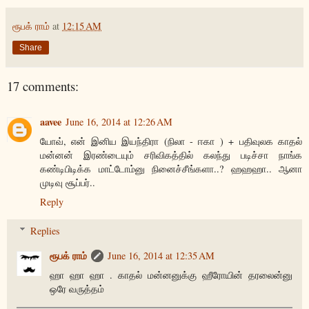
ரூபக் ராம்
at
12:15 AM
Share
17 comments:
aavee
June 16, 2014 at 12:26 AM
யோவ், என் இனிய இயந்திரா (நிலா - ஈகா ) + பதிவுலக காதல்
மன்னன் இரண்டையும் சரிவிகத்தில் கலந்து படிச்சா நாங்க
கண்டிபிடிக்க மாட்டோம்னு நினைச்சீங்களா..? ஹஹஹா.. ஆனா
முடிவு சூப்பர்..
Reply
Replies
ரூபக் ராம்
June 16, 2014 at 12:35 AM
ஹா ஹா ஹா . காதல் மன்னனுக்கு ஹீரோயின் தரலைன்னு
ஒரே வருத்தம்