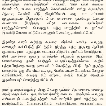
உங்களுக்கு கொடுத்துர்றேன்' என்றார். 'காசு பற்றி கவலை
வேண்டாம், உடலை பார்த்துக் கொள்ளுங்கள்' என்று அவருக்கு
ஆதரவு சொல்லி வீடு திரும்பினேன். ஒரு மாத சம்பளம்
முழுவதையும் இழந்ததால் அந்த மாசத்தை ஓட்டுவது மிகவும்
கடினமாக இருந்தது. வீட்டு வாடகையை நண்பர்கள்
பார்த்துக்கொண்ட பொழுதும், அந்த மாதத்தின் பல நாட்கள்
இரண்டு வேளை மட்டுமே உண்ணும் நிலைக்கு தள்ளப்பட்டேன்.
இரண்டு வாரம் கழித்து அவரை பார்க்கச் சென்ற பொழுது,
கலைஞர் காப்பீட்டுத் திட்டத்தில் இருந்து வந்த இருபது ஆயிரம்
ரூபாயை, நான் மறுத்தும், கட்டாயப் படுத்தி என்னிடம் கொடுத்தார்.
மீதி பணத்தை மூன்று மாதத்தில் திரும்பத் தருவதாக அவர்
சொன்னதை நான் பெரிதும் பொருட்படுத்தவில்லை. அதில்
பத்தாயிரத்தை எனது நண்பனிடம் கொடுத்து விட்டு, மீதம் இருந்த
பணத்தில் ஒரு வீல் chair உம், ஒரு பேசிக் மாடல் நோக்கியா போனும்
வாங்கினேன். அவரது சிம் கார்டை அதில் போட்டு அவரிடம்
இரண்டையும் கொடுத்து விட்டேன்.
நான்கு மாதங்களுக்கு பிறகு அவரது ஓய்வுத் தொகையை வைத்து
அவர் தொடங்கிய ஒரு சின்ன ரீசார்ஜ் கடையை திறக்கும் பொழுது
என்னையும் அழைந்திருந்தார். என் வாழ்வில் நான் சந்தித்த பல
மனிதர்களில், கோபாலைப்போல் தன்னபிக்கை உடையவர்களை