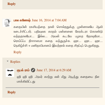
Reply
பால கணேஷ்
June 16, 2014 at 7:04 AM
கதையின் ரகசியத்தை நான் சொல்றதுக்கு முன்னாலயே ஆவி
உடைச்சிட்டார். பதிவுலக காதல் மன்னனை கேரக்டரா கொண்டு
வந்ததாலயோ... இல்ல... அவன் கூடவே பழகற தோஷமோ...
ரொம்ப்ப்ப நீஈஈஈளமா கதை வந்துருச்சு. ஹா... ஹா... ஹா...
நெகிழ்ச்சி + மனிதாபிமானம் இவற்றால் கதை சிறப்புப் பெறுகிறது.
Reply
Replies
ரூபக் ராம்
June 17, 2014 at 6:29 AM
ஹி ஹி ஹி .அவர் காற்று என் மீது அடித்து கதையை நீள
மாக்கிவிட்டது
Reply