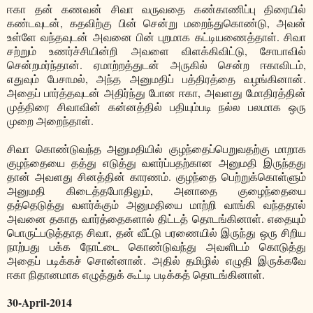
ஈகா தன் கணவன் சிவா வருவதை கண்காணிப்பு திரையில்
கண்டவுடன், கதவிற்கு பின் சென்று மறைந்துகொண்டு, அவன்
உள்ளே வந்தவுடன் அவனை பின் புறமாக கட்டியணைத்தாள். சிவா
சற்றும் உணர்ச்சியின்றி அவளை விளக்கிவிட்டு, சோபாவில்
சென்றமர்ந்தான். ஏமாற்றத்துடன் அருகில் சென்ற ஈகாவிடம்,
எதுவும் பேசாமல், அந்த அனுமதிப் பத்திரத்தை வழங்கினான்.
அதைப் பார்த்தவுடன் அதிர்ந்து போன ஈகா, அவளது மோதிரத்தின்
முத்திரை சிவாவின் கன்னத்தில் பதியும்படி நல்ல பலமாக ஒரு
முறை அறைந்தாள்.
சிவா கொண்டுவந்த அனுமதியில் குழந்தைப்பெறுவதற்கு மாறாக
குழந்தையை தத்து எடுத்து வளர்ப்பதற்கான அனுமதி இருந்தது
தான் அவளது சினத்தின் காரணம். குழந்தை பெற்றுக்கொள்ளும்
அனுமதி கிடைத்தபோதிலும், அனாதை குழைந்தையை
தத்தெடுத்து வளர்க்கும் அனுமதியை மாற்றி வாங்கி வந்ததால்
அவனை தகாத வார்த்தைகளால் திட்டத் தொடங்கினாள். எதையும்
பொருட்படுத்தாத சிவா, தன் வீட்டு பரணையில் இருந்து ஒரு சிறிய
நாற்பது பக்க நோட்டை கொண்டுவந்து அவளிடம் கொடுத்து
அதைப் படிக்கச் சொன்னான். அதில் தமிழில் எழுதி இருக்கவே
ஈகா நிதானமாக எழுத்துக் கூட்டி படிக்கத் தொடங்கினாள்.
30-April-2014