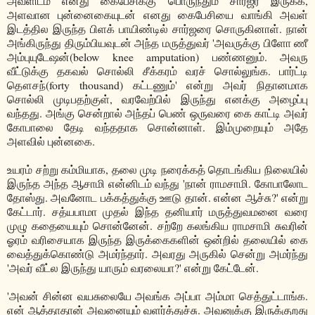
அவளிடம் எனது கைபேசிக்கு பொருந்தும் சார்ஜர் இருக்க,
அளவான புன்னைகையுடன் எனது கைபேசியை வாங்கி அவள்
இடத்தில இருந்த பிளக் பாயிண்டில் சார்ஜரை சொருகினாள். நான்
அங்கிருந்து திரும்பியவுடன் அந்த மருத்துவர் 'அவருக்கு பிளோ ணீ
அம்புயுடேஷன்(below knee amputation) பண்ணனும். அவரு
வீட்டுக்கு தகவல் சொல்லி சீக்கரம் வரச் சொல்லுங்க. பார்ட்டி
தௌசந்(forty thousand) கட்டணும்' என்று அவர் நிதானமாக
சொல்லி முடிபதற்குள், வரவேற்பில் இருந்து எனக்கு அழைப்பு
வந்தது. அங்கு சென்றால் அந்தப் பெண் ஒருவரை கை காட்டி அவர்
கோபாலை தேடி வந்ததாக சொன்னாள். இம்முறையும் அதே
அளவில் புன்னகை.
உயரம் சற்று கம்மியாக, தலை முடி நரைக்கத் தொடங்கிய நிலையில்
இருந்த அந்த ஆசாமி என்னிடம் வந்து 'நான் ராமசாமி. கோபாலோட
தோஸ்து. அவனோட பக்கத்துக்கு ஊடு தான். என்ன ஆச்சு?' என்று
கேட்டார். சத்யபாமா முதல் இந்த தனியார் மருத்துவமனை வரை
முழு கதையையும் சொன்னேன். சற்றே கலங்கிய ராமசாமி சுவரின்
ஓரம் வரிசையாக இருந்த இருக்கைகளின் ஒன்றில் தலையில் கை
வைத்துக்கொண்டு அமர்ந்தார். அவரது அருகில் சென்று அமர்ந்து
'அவர் வீட்ல இருந்து யாரும் வரலையா?' என்று கேட்டேன்.
'அவன் சின்ன வயசுலையே அவங்க அப்பா அம்மா செத்துட்டாங்க.
என் ஆத்தாதான் அவனையும் வளர்த்துச்சு. அவனுக்கு இருக்குறது