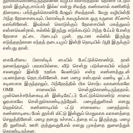
தூங்கிக்கொண்டிருந்தவனை எழுப்பி விசாரித்தால் 'தோசை மட்டும்
தான் இருக்கு,சாம்பார் இல்ல' என்று சிவந்த கண்களால் கணினித்
திரையை பார்த்துக்கொண்டேமேலும் சிவந்தான். வேறு வழியின்றி
அந்த தோசையையும், பிளாஸ்டிக் கவருக்காக ஒரு உருளை சிப்ஸும்
வாங்கினேன். இவர்கள் கொடுக்கும் தோசையின் மகத்துவம்
என்னவென்றால், கல்லில் இருந்து எடுக்கபடும் அந்த பேப்பர் போன்ற
தோசை தட்டை அடையும் முன், சூடான கல்லில் இருந்து
எடுத்ததற்கான எந்தத் தடையமும் இன்றி நொடியில் ஆறி இருக்கும்
என்பது தான்.
கைபேசியை பிளாஸ்டிக் பையில் போட்டுக்கொண்டு, நான்
நனைந்தாலும் பரவாயில்லை, வீடு சென்று படுக்கையில் எந்தச்
சலனனும் இன்றி உறங்க வேண்டும் என்ற எண்ணத்துடன்
பயணத்தை தொடங்கினேன். கன மழை என்பதால் வண்டி ஓட்டக்
கடினமாக இருந்தாலும், அந்நேரத்தில் மிக சொற்ப வாகனங்களே
OMR சாலையில் சென்றுகொண்டிருந்ததால்,
முன்னெச்சரிக்கையுடன் இன்டிகேட்டர் போட்டுக்கொண்டு சாலை
ஓரமாகவே சென்றுகொண்டிருந்தேன். மழைத்துளிகள் எனது
ஹெல்மெட் கண்ணாடியில் பட்டு சாலையை மறைத்தால்,
கண்ணாடியை மேல் தூக்கி விட்டு இன்னும் மெதுவாக வாகனத்தை
செலுத்தினேன். மழை தனது உச்சகட்டத்தை எட்டி இருந்தது. மழை
நீர் துளிகள், ஊசி குத்துவதுபோல் எனது முகத்தை துளைத்துக்
கொண்டிருந்தன.