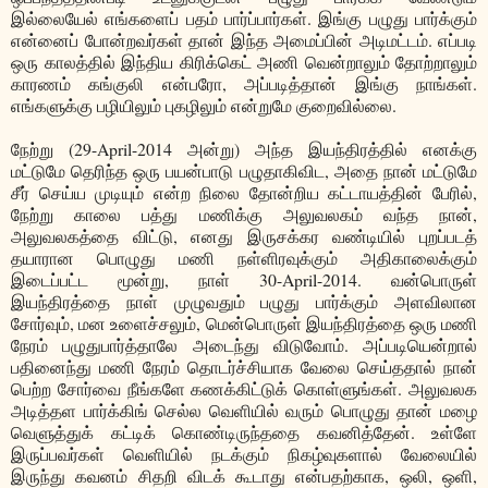
இல்லையேல் எங்களைப் பதம் பார்ப்பார்கள். இங்கு பழுது பார்க்கும்
என்னைப் போன்றவர்கள் தான் இந்த அமைப்பின் அடிமட்டம். எப்படி
ஒரு காலத்தில் இந்திய கிரிக்கெட் அணி வென்றாலும் தோற்றாலும்
காரணம் கங்குலி என்பரோ, அப்படித்தான் இங்கு நாங்கள்.
எங்களுக்கு பழியிலும் புகழிலும் என்றுமே குறைவில்லை.
நேற்று (29-April-2014 அன்று) அந்த இயந்திரத்தில் எனக்கு
மட்டுமே தெரிந்த ஒரு பயன்பாடு பழுதாகிவிட, அதை நான் மட்டுமே
சீர் செய்ய முடியும் என்ற நிலை தோன்றிய கட்டாயத்தின் பேரில்,
நேற்று காலை பத்து மணிக்கு அலுவலகம் வந்த நான்,
அலுவலகத்தை விட்டு, எனது இருசக்கர வண்டியில் புறப்படத்
தயாரான பொழுது மணி நள்ளிரவுக்கும் அதிகாலைக்கும்
இடைப்பட்ட மூன்று, நாள் 30-April-2014. வன்பொருள்
இயந்திரத்தை நாள் முழுவதும் பழுது பார்க்கும் அளவிலான
சோர்வும், மன உளைச்சலும், மென்பொருள் இயந்திரத்தை ஒரு மணி
நேரம் பழுதுபார்த்தாலே அடைந்து விடுவோம். அப்படியென்றால்
பதினைந்து மணி நேரம் தொடர்ச்சியாக வேலை செய்ததால் நான்
பெற்ற சோர்வை நீங்களே கணக்கிட்டுக் கொள்ளுங்கள். அலுவலக
அடித்தள பார்க்கிங் செல்ல வெளியில் வரும் பொழுது தான் மழை
வெளுத்துக் கட்டிக் கொண்டிருந்ததை கவனித்தேன். உள்ளே
இருப்பவர்கள் வெளியில் நடக்கும் நிகழ்வுகளால் வேலையில்
இருந்து கவனம் சிதறி விடக் கூடாது என்பதற்காக, ஒலி, ஒளி,