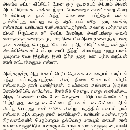
அவங்க அப்பா விட்டுட்டு போன ஒரு குடிசையும் அப்பறம் அவன்
அடம் பிடுச்சு கட்டிக்கின இந்தப் பொண்ணும் தான்' என்று அவர்
சொல்லியவுடன் நான் அந்தப் பெண்ணை பார்த்தேன். என்ன
நடக்கின்றது என்பது கூடத் தெரியாமல் ஏதோ ஒரு உலகில்,
என்னவோ, யாரிடமோ பேசிகொண்டிருந்தாள். அவளது முந்தானை
விலகி இருப்பதை சரி செய்ய வேண்டிய அவசியத்தை அவள்
கைகளுக்கு உணர்த்த முடியாத நிலையில் அவள் மூளை இருப்பதை
நான் உணர்ந்த பொழுது, 'கோபால் யு ஆர் கிரேட்' என்று என்னுள்
சொல்லிக்கொண்டேன். ராமசாமி 'இந்தப் பொண்ணு மூணு மாசம்
முழுவாம வேற இருக்கு. இனி இந்த மூணு உசுர அந்த கருப்பன்
தான் காப்பாத்தணும்' என்றார்.
அவர்களுக்கு அது மிகவும் பெரிய தொகை என்பதையும், கருப்பன்
வந்து காப்பாத்துவதற்குள் அவர் நிலை மோசமாகி விடும்
என்பதையும் நான் உணர்ந்தேன். அவர்களை அங்கேயே இருக்க
சொல்லிவிட்டு, வரவேற்பை நோக்கிச் சென்று, எனது கைபேசியை
அந்தப் பெண்ணிடம் கேட்டேன். அவளுடைய சிரிப்பின் அளவே உயிர்
பெற்றிருந்த எனது கைபேசியை நீட்டினாள். கைபேசியை ஆன்
செய்த பொழுது மணி 07:30. அன்று மாதத்தின் கடைசி நாள்
என்பதை அப்பொழுது தான் உணர்ந்தேன். தனியார் மென்பொருள்
நிறுவனங்களில் பெரும்பாலும் ஒவ்வொரு மாதமும் கடைசி நாள்
சம்பளம் வந்துவிடும். எனக்கும் அம்மாத சம்பளம் வந்தவுடன், வங்கி