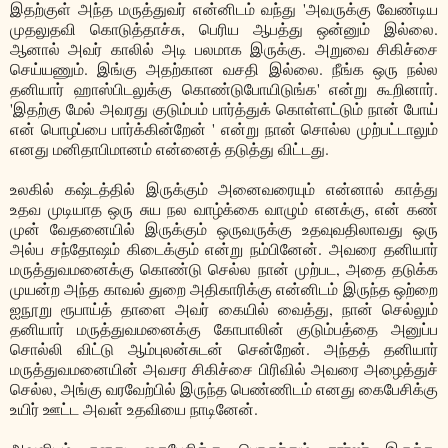
இதற்குள் அந்த மருத்துவர் என்னிடம் வந்து 'அவருக்கு வேண்டிய
முதலுதவி கொடுத்தாச்சு, பெரிய ஆபத்து ஒன்னும் இல்லை.
ஆனால் அவர் காலில் அடி பலமாக இருக்கு. அறுவை சிகிச்சை
செய்யணும். இங்கு அதற்கான வசதி இல்லை. நீங்க ஒரு நல்ல
தனியார் ஹாஸ்பிடலுக்கு கொண்டுபோயிடுங்க' என்று கூறினார்.
'இதற்கு மேல் அவரது குடும்பம் பார்த்துக் கொள்ளட்டும் நான் போய்
என் பொழப்பை பார்க்கின்றேன் ' என்று நான் சொல்ல முற்பட்டாலும்
எனது மனிதாபிமானம் என்னைத் தடுத்து விட்டது.
உலகில் கஷ்டத்தில் இருக்கும் அனைவரையும் என்னால் காத்து
உதவ முடியாத ஒரு சுய நல வாழ்க்கை வாழும் எனக்கு, என் கண்
முன் வேதனையில் இருக்கும் ஒருவருக்கு உதவுவதிலாவது ஒரு
அல்ப சந்தோஷம் கிடைக்கும் என்று நம்பினேன். அவரை தனியார்
மருத்துவமனைக்கு கொண்டு செல்ல நான் முற்பட, அதை தடுக்க
முயன்ற அந்த காவல் துறை அதிகாரிக்கு என்னிடம் இருந்த ஒற்றை
ஐநூறு ரூபாய்த் தாளை அவர் கையில் வைத்து, நான் செல்லும்
தனியார் மருத்துவமனைக்கு கோபாலின் குடும்பத்தை அனுப்ப
சொல்லி விட்டு ஆம்புலன்சுடன் சென்றேன். அந்தத் தனியார்
மருத்துவமனையின் அவசர சிகிச்சை பிரிவில் அவரை அழைத்துச்
செல்ல, அங்கு வரவேற்பில் இருந்த பெண்ணிடம் எனது கைபேசிக்கு
உயிர் ஊட்ட அவள் உதவியை நாடினேன்.